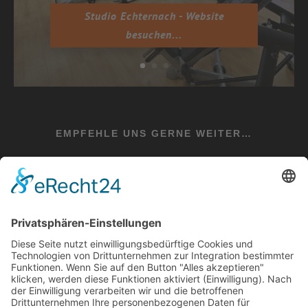
Studio Echternach - Website
besuchen...
EMPFEHLE UNS GERNE WEITER…
teilen
teilen
teilen
teilen
+49 6525 934433
E-Mail: info@evital-irrel.de