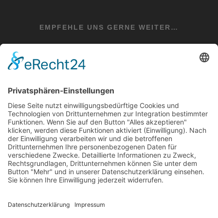
EMPFEHLE UNS GERNE WEITER…
teilen
teilen
teilen
teilen
+49 6525 934433
E-Mail: info@evital-irrel.de
COOKIE-EINSTELLUNGEN