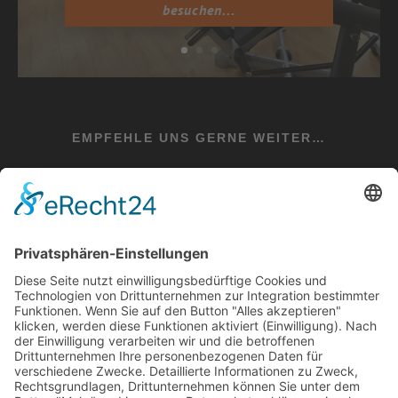
besuchen...
EMPFEHLE UNS GERNE WEITER…
teilen
teilen
teilen
teilen
+49 6525 934433
E-Mail: info@evital-irrel.de