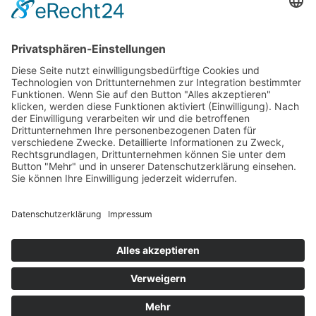
teilen
teilen
teilen
teilen
+49 6525 934433
E-Mail: info@evital-irrel.de
COOKIE-EINSTELLUNGEN