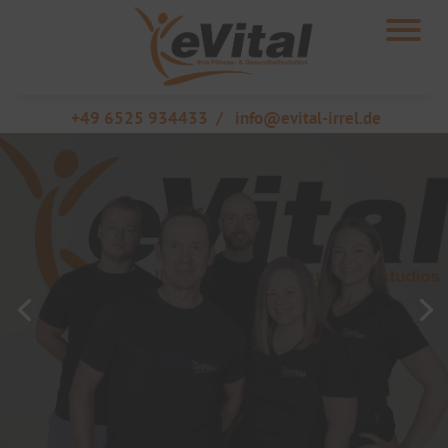
+49 6525 934433
/
info@evital-irrel.de
UNSER TEAM
Lerne unser Team kennen!
ZUM TEAM