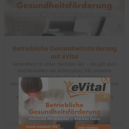
Betriebliche Gesundheitsförderung
mit eVital
Gesundheit ist unser höchstes Gut – das gilt auch
und besonders am Arbeitsplatz. Mit unserem
ganzheitlichen Ansatz im Betrieblichen
Q
Gesundheitsmanagement (BGM) fördern wir gezielt
das Wohlbefinden Ihrer Mitarbeitenden und
schaffen damit die Grundlage für langfristigen
Unternehmenserfolg.
MEHR LESEN